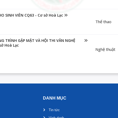
O SINH VIÊN CQ63 - Cơ sở Hoà Lạc
Thể thao
NG TRÌNH GẶP MẶT VÀ HỘI THI VĂN NGHỆ
sở Hoà Lạc
Nghệ thuật
DANH MỤC
Tin tức
Vinh danh