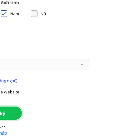
Giới tính
Nam
Nữ
công nghệ)
a Website
ký
c--
hập