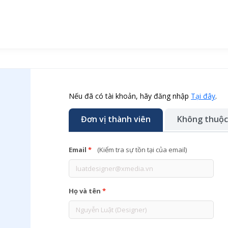
Nếu đã có tài khoản, hãy đăng nhập
Tại đây
.
Đơn vị thành viên
Không thuộc
Email
*
(Kiểm tra sự tồn tại của email)
Họ và tên
*