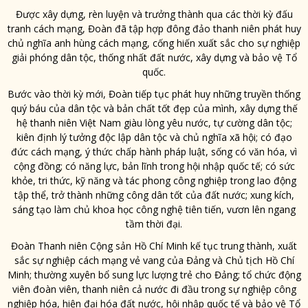
Được xây dựng, rèn luyện và trưởng thành qua các thời kỳ đấu
tranh cách mạng, Đoàn đã tập hợp đông đảo thanh niên phát huy
chủ nghĩa anh hùng cách mạng, cống hiến xuất sắc cho sự nghiệp
giải phóng dân tộc, thống nhất đất nước, xây dựng và bảo vệ Tổ
quốc.
Bước vào thời kỳ mới, Đoàn tiếp tục phát huy những truyền thống
quý báu của dân tộc và bản chất tốt đẹp của mình, xây dựng thế
hệ thanh niên Việt Nam giàu lòng yêu nước, tự cường dân tộc;
kiên định lý tưởng độc lập dân tộc và chủ nghĩa xã hội; có đạo
đức cách mạng, ý thức chấp hành pháp luật, sống có văn hóa, vì
cộng đồng; có năng lực, bản lĩnh trong hội nhập quốc tế; có sức
khỏe, tri thức, kỹ năng và tác phong công nghiệp trong lao động
tập thể, trở thành những công dân tốt của đất nước; xung kích,
sáng tạo làm chủ khoa học công nghệ tiên tiến, vươn lên ngang
tầm thời đại.
Đoàn Thanh niên Cộng sản Hồ Chí Minh kế tục trung thành, xuất
sắc sự nghiệp cách mạng vẻ vang của Đảng và Chủ tịch Hồ Chí
Minh; thường xuyên bổ sung lực lượng trẻ cho Đảng; tổ chức động
viên đoàn viên, thanh niên cả nước đi đầu trong sự nghiệp công
nghiệp hóa, hiện đại hóa đất nước, hội nhập quốc tế và bảo vệ Tổ