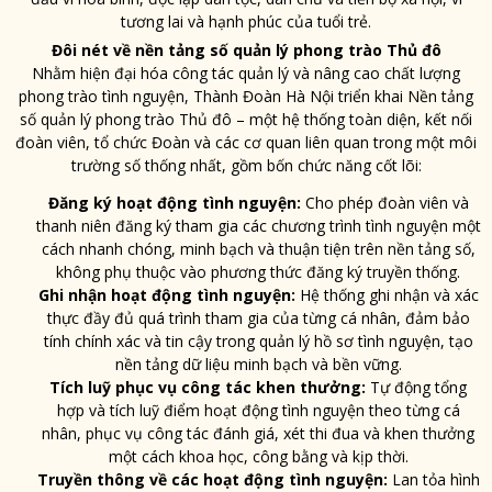
tương lai và hạnh phúc của tuổi trẻ.
Đôi nét về nền tảng số quản lý phong trào Thủ đô
Nhằm hiện đại hóa công tác quản lý và nâng cao chất lượng
phong trào tình nguyện, Thành Đoàn Hà Nội triển khai Nền tảng
số quản lý phong trào Thủ đô – một hệ thống toàn diện, kết nối
đoàn viên, tổ chức Đoàn và các cơ quan liên quan trong một môi
trường số thống nhất, gồm bốn chức năng cốt lõi:
Đăng ký hoạt động tình nguyện:
Cho phép đoàn viên và
thanh niên đăng ký tham gia các chương trình tình nguyện một
cách nhanh chóng, minh bạch và thuận tiện trên nền tảng số,
không phụ thuộc vào phương thức đăng ký truyền thống.
Ghi nhận hoạt động tình nguyện:
Hệ thống ghi nhận và xác
thực đầy đủ quá trình tham gia của từng cá nhân, đảm bảo
tính chính xác và tin cậy trong quản lý hồ sơ tình nguyện, tạo
nền tảng dữ liệu minh bạch và bền vững.
Tích luỹ phục vụ công tác khen thưởng:
Tự động tổng
hợp và tích luỹ điểm hoạt động tình nguyện theo từng cá
nhân, phục vụ công tác đánh giá, xét thi đua và khen thưởng
một cách khoa học, công bằng và kịp thời.
Truyền thông về các hoạt động tình nguyện:
Lan tỏa hình