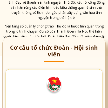
ảnh đẹp về thanh niên tình nguyện Thủ đô, kết nối cộng đồng
và nhân rộng các điển hình tiêu biểu thông qua hệ sinh thái
truyền thông số tích hợp, góp phần xây dựng văn hóa tình
nguyện trong thế hệ trẻ.
Nền tảng số quản lý phong trào Thủ đô là bước tiến quan trọng
trong lộ trình chuyển đổi số của Thành Đoàn Hà Nội, thể hiện
quyết tâm xây dựng tổ chức Đoàn hiện đại, đổi mới xứng đáng là
ngôi nhà chung của thế hệ thanh niên Thủ đô năng động, sáng
Cơ cấu tổ chức Đoàn - Hội sinh
tạo và giàu nhiệt huyết cống hiến.
viên