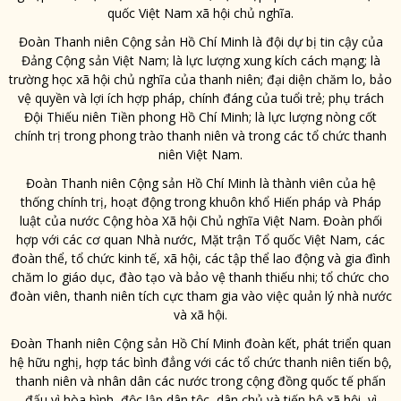
quốc Việt Nam xã hội chủ nghĩa.
Đoàn Thanh niên Cộng sản Hồ Chí Minh là đội dự bị tin cậy của
Đảng Cộng sản Việt Nam; là lực lượng xung kích cách mạng; là
trường học xã hội chủ nghĩa của thanh niên; đại diện chăm lo, bảo
vệ quyền và lợi ích hợp pháp, chính đáng của tuổi trẻ; phụ trách
Đội Thiếu niên Tiền phong Hồ Chí Minh; là lực lượng nòng cốt
chính trị trong phong trào thanh niên và trong các tổ chức thanh
niên Việt Nam.
Đoàn Thanh niên Cộng sản Hồ Chí Minh là thành viên của hệ
thống chính trị, hoạt động trong khuôn khổ Hiến pháp và Pháp
luật của nước Cộng hòa Xã hội Chủ nghĩa Việt Nam. Đoàn phối
hợp với các cơ quan Nhà nước, Mặt trận Tổ quốc Việt Nam, các
đoàn thể, tổ chức kinh tế, xã hội, các tập thể lao động và gia đình
chăm lo giáo dục, đào tạo và bảo vệ thanh thiếu nhi; tổ chức cho
đoàn viên, thanh niên tích cực tham gia vào việc quản lý nhà nước
và xã hội.
Đoàn Thanh niên Cộng sản Hồ Chí Minh đoàn kết, phát triển quan
hệ hữu nghị, hợp tác bình đẳng với các tổ chức thanh niên tiến bộ,
thanh niên và nhân dân các nước trong cộng đồng quốc tế phấn
đấu vì hòa bình, độc lập dân tộc, dân chủ và tiến bộ xã hội, vì