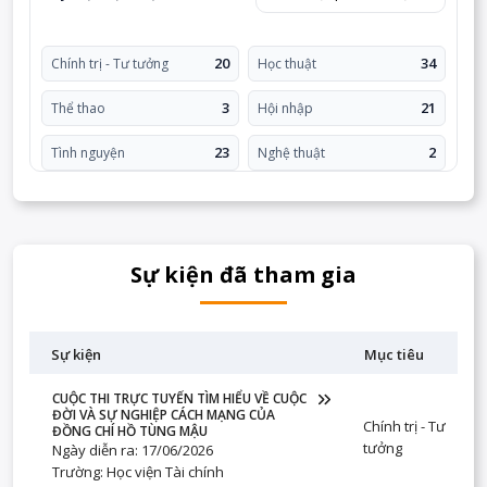
20
34
Chính trị - Tư tưởng
Học thuật
3
21
Thể thao
Hội nhập
23
2
Tình nguyện
Nghệ thuật
Sự kiện đã tham gia
Sự kiện
Mục tiêu
CUỘC THI TRỰC TUYẾN TÌM HIỂU VỀ CUỘC
ĐỜI VÀ SỰ NGHIỆP CÁCH MẠNG CỦA
Chính trị - Tư
ĐỒNG CHÍ HỒ TÙNG MẬU
tưởng
Ngày diễn ra: 17/06/2026
Trường: Học viện Tài chính