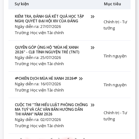
Sự kiện
Mục tiêu
KIỂM TRA, ĐÁNH GIÁ KẾT QUẢ HỌC TẬP
NGHỊ QUYẾT ĐẠI HỘI XIV CỦA ĐẢNG
Chính trị - Tư
Ngày diễn ra: 27/07/2026
tưởng
Trường: Học viện Tài chính
QUYÊN GÓP ỦNG HỘ "MÙA HÈ XANH
2026" - CLB TÌNH NGUYỆN TRẺ (TNT)
Tình nguyện
Ngày diễn ra: 25/07/2026
Trường: Học viện Tài chính
🌱CHIẾN DỊCH MÙA HÈ XANH 2026🌱
Ngày diễn ra: 16/07/2026
Tình nguyện
Trường: Học viện Tài chính
CUỘC THI "TÌM HIỂU LUẬT PHÒNG CHỐNG
MA TUÝ VÀ CÁC VĂN BẢN HƯỚNG DẪN
Chính trị - Tư
THI HÀNH" NĂM 2026
tưởng
Ngày diễn ra: 02/07/2026
Trường: Học viện Tài chính