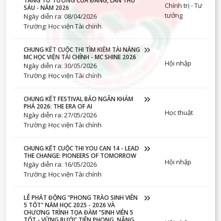
TẢNG TƯ TƯỞNG CỦA ĐẢNG, LẦN THỨ
Chính trị - Tư
SÁU - NĂM 2026
tưởng
Ngày diễn ra: 08/04/2026
Trường: Học viện Tài chính
CHUNG KẾT CUỘC THI TÌM KIẾM TÀI NĂNG
MC HỌC VIỆN TÀI CHÍNH - MC SHINE 2026
Hội nhập
Ngày diễn ra: 30/05/2026
Trường: Học viện Tài chính
CHUNG KẾT FESTIVAL BẢO NGÂN KHÁM
PHÁ 2026: THE ERA OF AI
Học thuật
Ngày diễn ra: 27/05/2026
Trường: Học viện Tài chính
CHUNG KẾT CUỘC THI YOU CAN 14 - LEAD
THE CHANGE: PIONEERS OF TOMORROW
Hội nhập
Ngày diễn ra: 16/05/2026
Trường: Học viện Tài chính
LỄ PHÁT ĐỘNG "PHONG TRÀO SINH VIÊN
5 TỐT" NĂM HỌC 2025 - 2026 VÀ
CHƯƠNG TRÌNH TỌA ĐÀM "SINH VIÊN 5
TỐT - VỮNG BƯỚC TIÊN PHONG, NÂNG