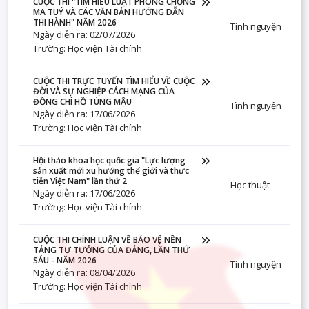
CUỘC THI "TÌM HIỂU LUẬT PHÒNG CHỐNG
MA TUÝ VÀ CÁC VĂN BẢN HƯỚNG DẪN
THI HÀNH" NĂM 2026
Tình nguyện
Ngày diễn ra: 02/07/2026
Trường: Học viện Tài chính
CUỘC THI TRỰC TUYẾN TÌM HIỂU VỀ CUỘC
ĐỜI VÀ SỰ NGHIỆP CÁCH MẠNG CỦA
ĐỒNG CHÍ HỒ TÙNG MẬU
Tình nguyện
Ngày diễn ra: 17/06/2026
Trường: Học viện Tài chính
Hội thảo khoa học quốc gia "Lực lượng
sản xuất mới xu hướng thế giới và thực
tiễn Việt Nam" lần thứ 2
Học thuật
Ngày diễn ra: 17/06/2026
Trường: Học viện Tài chính
CUỘC THI CHÍNH LUẬN VỀ BẢO VỆ NỀN
TẢNG TƯ TƯỞNG CỦA ĐẢNG, LẦN THỨ
SÁU - NĂM 2026
Tình nguyện
Ngày diễn ra: 08/04/2026
Trường: Học viện Tài chính