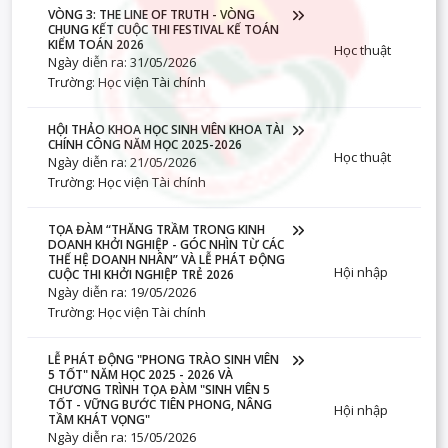
VÒNG 3: THE LINE OF TRUTH - VÒNG
CHUNG KẾT CUỘC THI FESTIVAL KẾ TOÁN
KIỂM TOÁN 2026
Học thuật
Ngày diễn ra: 31/05/2026
Trường: Học viện Tài chính
HỘI THẢO KHOA HỌC SINH VIÊN KHOA TÀI
CHÍNH CÔNG NĂM HỌC 2025-2026
Học thuật
Ngày diễn ra: 21/05/2026
Trường: Học viện Tài chính
TỌA ĐÀM “THĂNG TRẦM TRONG KINH
DOANH KHỞI NGHIỆP - GÓC NHÌN TỪ CÁC
THẾ HỆ DOANH NHÂN” VÀ LỄ PHÁT ĐỘNG
Hội nhập
CUỘC THI KHỞI NGHIỆP TRẺ 2026
Ngày diễn ra: 19/05/2026
Trường: Học viện Tài chính
LỄ PHÁT ĐỘNG "PHONG TRÀO SINH VIÊN
5 TỐT" NĂM HỌC 2025 - 2026 VÀ
CHƯƠNG TRÌNH TỌA ĐÀM "SINH VIÊN 5
TỐT - VỮNG BƯỚC TIÊN PHONG, NÂNG
Hội nhập
TẦM KHÁT VỌNG"
Ngày diễn ra: 15/05/2026