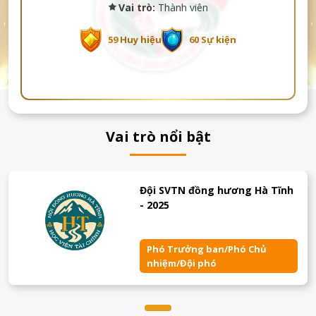
Vai trò:
Thành viên
59 Huy hiệu
60 Sự kiện
Vai trò nổi bật
Đội SVTN đồng hương Hà Tĩnh
- 2025
Phó Trưởng ban/Phó Chủ
nhiệm/Đội phó