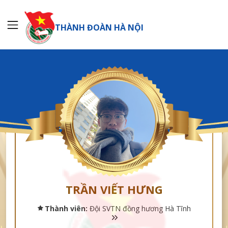
THÀNH ĐOÀN HÀ NỘI
TRẦN VIẾT HƯNG
Thành viên:
Đội SVTN đồng hương Hà Tĩnh