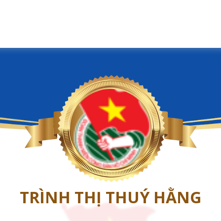
TRÌNH THỊ THUÝ HẰNG