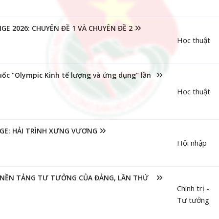
E 2026: CHUYÊN ĐỀ 1 VÀ CHUYÊN ĐỀ 2
Học thuật
quốc "Olympic Kinh tế lượng và ứng dụng" lần
Học thuật
GE: HẢI TRÌNH XƯNG VƯƠNG
Hội nhập
Ệ NỀN TẢNG TƯ TƯỞNG CỦA ĐẢNG, LẦN THỨ
Chính trị -
Tư tưởng