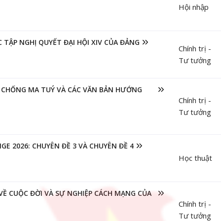
Hội nhập
 TẬP NGHỊ QUYẾT ĐẠI HỘI XIV CỦA ĐẢNG
Chính trị -
Tư tưởng
G CHỐNG MA TUÝ VÀ CÁC VĂN BẢN HƯỚNG
Chính trị -
Tư tưởng
E 2026: CHUYÊN ĐỀ 3 VÀ CHUYÊN ĐỀ 4
Học thuật
VỀ CUỘC ĐỜI VÀ SỰ NGHIỆP CÁCH MẠNG CỦA
Chính trị -
Tư tưởng