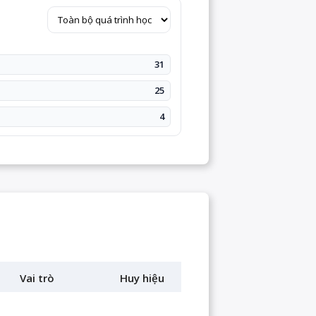
31
25
4
Vai trò
Huy hiệu