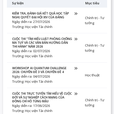
Sự kiện
Mục tiêu
KIỂM TRA, ĐÁNH GIÁ KẾT QUẢ HỌC TẬP
NGHỊ QUYẾT ĐẠI HỘI XIV CỦA ĐẢNG
Chính trị - Tư
Ngày diễn ra: 27/07/2026
tưởng
Trường: Học viện Tài chính
CUỘC THI "TÌM HIỂU LUẬT PHÒNG CHỐNG
MA TUÝ VÀ CÁC VĂN BẢN HƯỚNG DẪN
Chính trị - Tư
THI HÀNH" NĂM 2026
tưởng
Ngày diễn ra: 02/07/2026
Trường: Học viện Tài chính
WORKSHOP AI QUANTUM CHALLENGE
2026: CHUYÊN ĐỀ 3 VÀ CHUYÊN ĐỀ 4
Học thuật
Ngày diễn ra: 04/07/2026
Trường: Học viện Tài chính
CUỘC THI TRỰC TUYẾN TÌM HIỂU VỀ CUỘC
ĐỜI VÀ SỰ NGHIỆP CÁCH MẠNG CỦA
Chính trị - Tư
ĐỒNG CHÍ HỒ TÙNG MẬU
tưởng
Ngày diễn ra: 17/06/2026
Trường: Học viện Tài chính